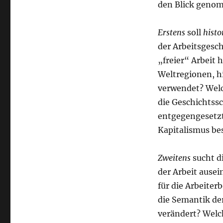
den Blick geno
Erstens
soll
histo
der Arbeitsgesc
„freier“ Arbeit 
Weltregionen, h
verwendet? Welc
die Geschichtss
entgegengesetzt
Kapitalismus b
Zweitens
sucht d
der Arbeit ausei
für die Arbeite
die Semantik de
verändert? Welc