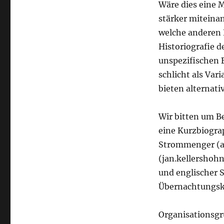
Wäre dies eine 
stärker miteinan
welche anderen 
Historiografie d
unspezifischen 
schlicht als Var
bieten alternati
Wir bitten um B
eine Kurzbiogra
Strommenger (a
(jan.kellershoh
und englischer 
Übernachtungsko
Organisationsgr