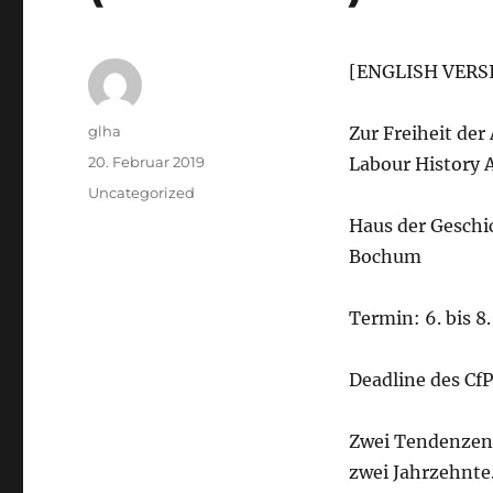
[ENGLISH VERS
Autor
glha
Zur Freiheit der
Veröffentlicht
20. Februar 2019
Labour History A
am
Kategorien
Uncategorized
Haus der Geschi
Bochum
Termin: 6. bis 8
Deadline des CfP
Zwei Tendenzen 
zwei Jahrzehnte.