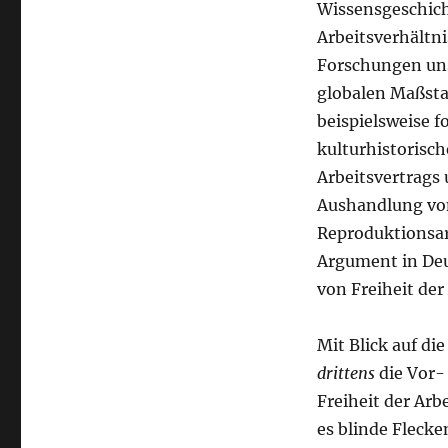
Wissensgeschich
Arbeitsverhältn
Forschungen uns
globalen Maßsta
beispielsweise f
kulturhistorisc
Arbeitsvertrags
Aushandlung von
Reproduktionsarb
Argument in Deu
von Freiheit der
Mit Blick auf di
drittens
die Vor-
Freiheit der Arb
es blinde Fleck