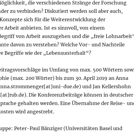
Möglichkeit, die verschiedenen Stränge der Forschung
der zu verbinden? Diskutiert werden soll aber auch,
Konzepte sich für die Weiterentwicklung der
er Arbeit anbieten. Ist es sinnvoll, von einem
Begriff von Arbeit auszugehen und die „freie Lohnarbeit
iante davon zu verstehen? Welche Vor- und Nachteile
ve Begriffe wie der „Lebensunterhalt“?
eitragsvorschläge im Umfang von max. 500 Wörtern sow
phie (max. 200 Wörter) bis zum 30. April 2019 an Anna
nna.strommenger[at]uni-due.de) und Jan Kellershohn
n[at]rub.de). Die Konferenzbeiträge können in deutscher
Sprache gehalten werden. Eine Übernahme der Reise- un
sten wird angestrebt.
uppe: Peter-Paul Bänziger (Universitäten Basel und