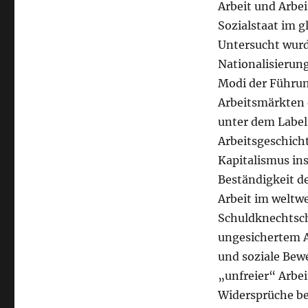
Arbeit und Arbe
Sozialstaat im 
Untersucht wurd
Nationalisierung
Modi der Führun
Arbeitsmärkten 
unter dem Label 
Arbeitsgeschicht
Kapitalismus ins
Beständigkeit de
Arbeit im weltwe
Schuldknechtsch
ungesichertem A
und soziale Bew
„unfreier“ Arbe
Widersprüche be